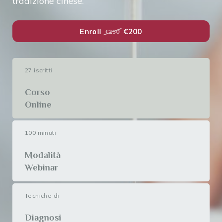
tradizione cinese.
Enroll
€200
€250
27 iscritti
Corso
Online
100 minuti
Modalità
Webinar
Tecniche di
Diagnosi